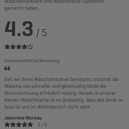
Wäschetrocknern und Wäscheleine-Systemen
gemacht haben.
4.3
/
5
Durchschnittliche Bewertung
Mit dem Ti 10 Plus ist meine Wäsche ruckzuck trocken,
Ga
die Bedienung ist einfach und er spart Platz in der
ra
Waschküche.
Pa
so
Maria K
4 / 5