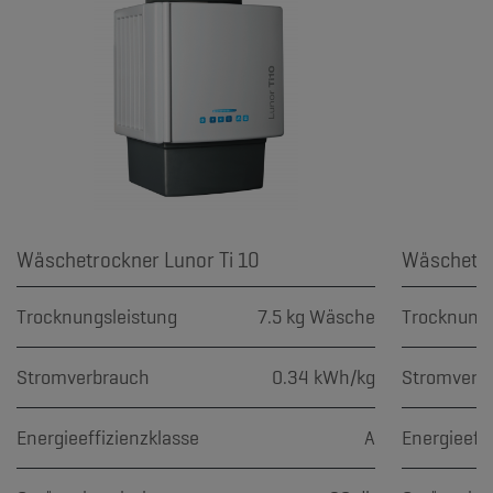
Wäschetrockner Lunor Ti 10
Trocknungsleistung
7.5 kg Wäsche
Trocknungs
Stromverbrauch
0.34 kWh/kg
Stromverb
Energieeffizienzklasse
A
Energieeffi