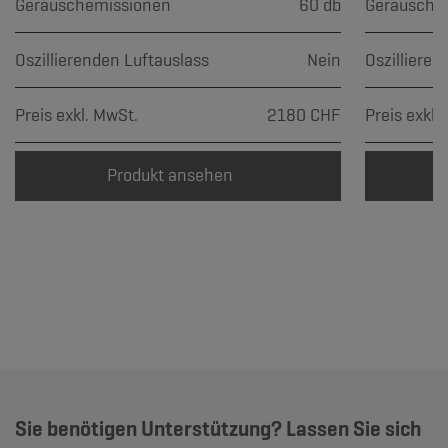
Geräuschemissionen
60 db
Geräusche
Oszillierenden Luftauslass
Nein
Oszillieren
Preis exkl. MwSt.
2180 CHF
Preis exkl.
Produkt ansehen
Sie benötigen Unterstützung? Lassen Sie sich