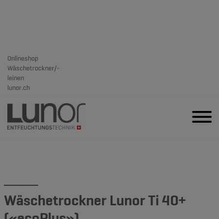
Onlineshop
Wäschetrockner/-
leinen
lunor.ch
Wäschetrockner Lunor Ti 40+
(«ecoPlus»)