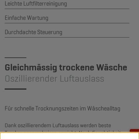
Leichte Luftfilterreinigung
Einfache Wartung
Durchdachte Steuerung
Gleichmässig trockene Wäsche
Oszillierender Luftauslass
Für schnelle Trocknungszeiten im Wäschealltag
Dank oszillierendem Luftauslass werden beste
Trocknungsergebnisse erreicht. Nach Feuchtigkeit